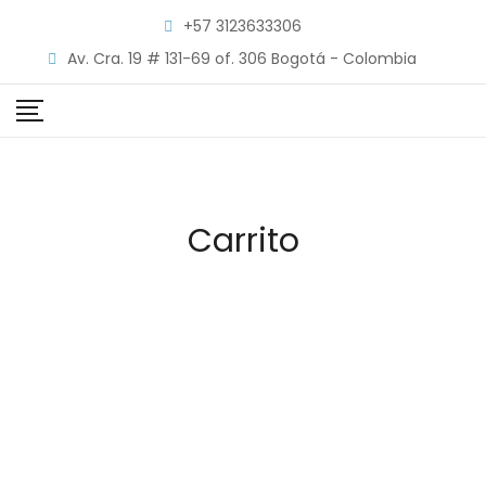
Skip
+57 3123633306
to
Av. Cra. 19 # 131-69 of. 306 Bogotá - Colombia
content
Carrito