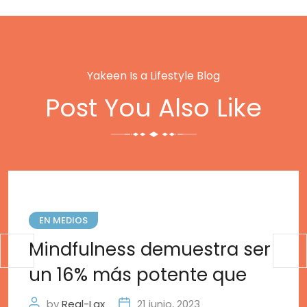
Yakeen Is a Lifestyle Blog
Post You Also Like
EN MEDIOS
Mindfulness demuestra ser
un 16% más potente que
by
Real-Lax
21 junio, 2023