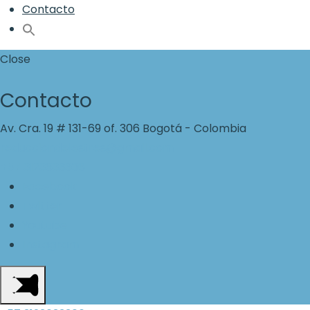
Contacto
Close
Contacto
Av. Cra. 19 # 131-69 of. 306 Bogotá - Colombia
reducciondelestres@gmail.com
+57 3123633306
Facebook
Twitter
Youtube
Instagram