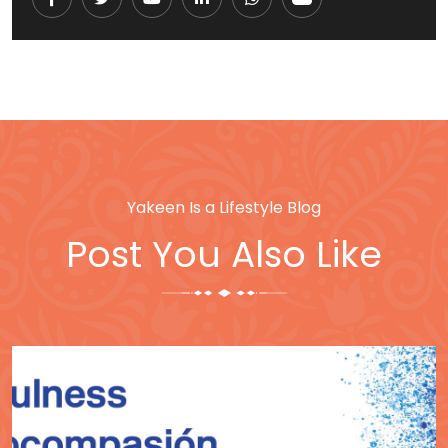
Youtube
LinkedIn
Whatsapp
Cloud
Yakeen Is a Lifestyle Blog
Post You Also Like