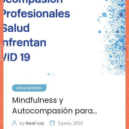
HOLA MUNDO
Mindfulness y
Autocompasión para
Profesionales de la Salud
by
Real-Lax
3 junio, 2023