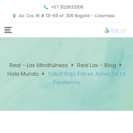
Skip
+57 3123633306
to
Av. Cra. 19 # 131-69 of. 306 Bogotá - Colombia
content
Real - Lax Mindfulness
Real Lax – Blog
Hola Mundo
Salud Bajo Estres Antes De La
Pandemia