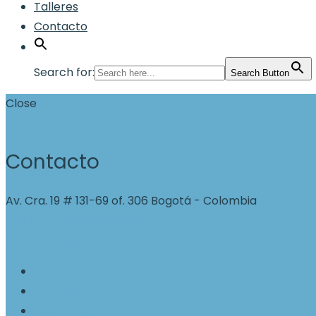
Talleres
Contacto
Search for:
Search Button
Close
Contacto
Av. Cra. 19 # 131-69 of. 306 Bogotá - Colombia
reducciondelestres@gmail.com
+57 3123633306
Facebook
Twitter
Youtube